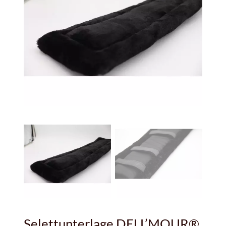
Selettunterlage DELL’MOUR®