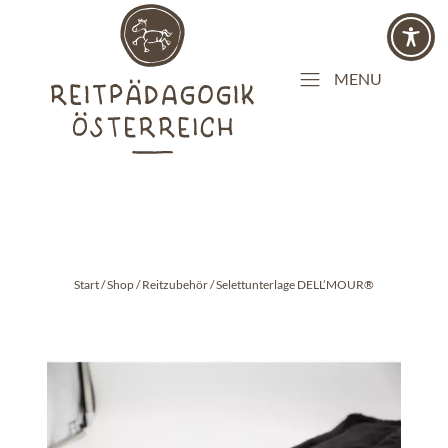
MENU
Start
/
Shop
/
Reitzubehör
/ Selettunterlage DELL’MOUR®
Selettunterlage
DELL’MOUR®
Menge