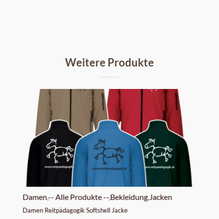
Weitere Produkte
 --
Damen
,
-- Alle Produkte --
,
Bekleidung
,
Jacken
-- All
Damen Reitpädagogik Softshell Jacke
Herren