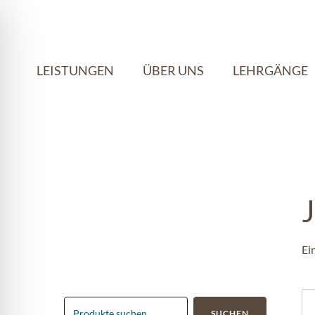
LEISTUNGEN
ÜBER UNS
LEHRGÄNGE
Suchen
nach:
Ei
Di
SUCHEN