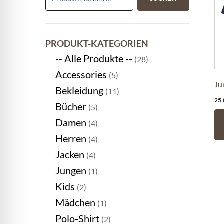
P
we
m
PRODUKT-KATEGORIEN
Va
-- Alle Produkte --
(28)
au
Accessories
(5)
D
Ju
Bekleidung
(11)
O
25
Bücher
(5)
k
Damen
(4)
au
Herren
(4)
de
Jacken
(4)
Pr
Jungen
(1)
ge
Kids
(2)
w
Mädchen
(1)
Polo-Shirt
(2)