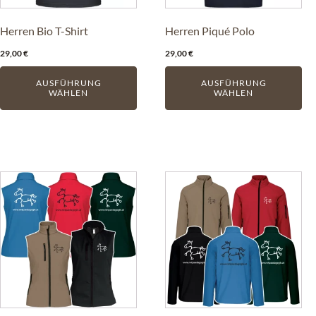
Optionen
Optionen
können
können
Herren Bio T-Shirt
Herren Piqué Polo
auf
auf
29,00
€
29,00
€
der
der
Produktseite
Produktseite
AUSFÜHRUNG
AUSFÜHRUNG
gewählt
gewählt
WÄHLEN
WÄHLEN
werden
werden
Dieses
Dieses
Produkt
Produkt
weist
weist
mehrere
mehrere
Varianten
Varianten
auf.
auf.
Die
Die
Optionen
Optionen