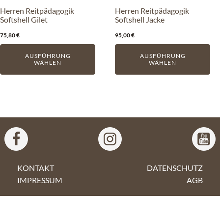
können
können
Herren Reitpädagogik
Herren Reitpädagogik
auf
auf
Softshell Gilet
Softshell Jacke
der
der
75,80
€
95,00
€
Produktseite
Produktseite
gewählt
gewählt
AUSFÜHRUNG
AUSFÜHRUNG
WÄHLEN
WÄHLEN
werden
werden
KONTAKT
DATENSCHUTZ
IMPRESSUM
AGB