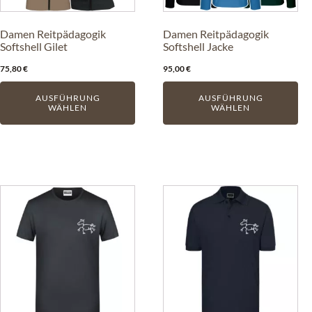
Optionen
Optionen
können
können
Damen Reitpädagogik
Damen Reitpädagogik
auf
auf
Softshell Gilet
Softshell Jacke
der
der
75,80
€
95,00
€
Produktseite
Produktseite
gewählt
gewählt
AUSFÜHRUNG
AUSFÜHRUNG
WÄHLEN
WÄHLEN
werden
werden
Dieses
Dieses
Produkt
Produkt
weist
weist
mehrere
mehrere
Varianten
Varianten
auf.
auf.
Die
Die