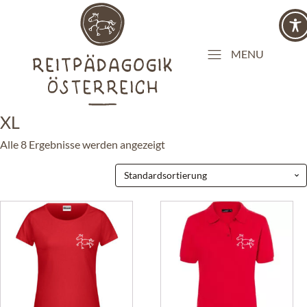
MENU
XL
Alle 8 Ergebnisse werden angezeigt
Dieses
Dieses
Produkt
Produkt
weist
weist
mehrere
mehrere
Varianten
Varianten
auf.
auf.